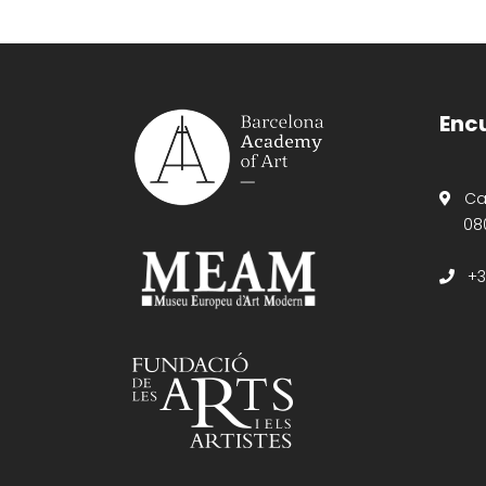
Enc
Carr
08
+34