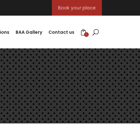
Book your place
ions
BAA Gallery
Contact us
0