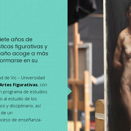
iete años de
ticas figurativas y
da año acoge a más
formarse en su
ad de Vic – Universidad
Artes Figurativas
, con
 un programa de estudios
o al estudio de los
 y disciplinario, así
r de un
roceso de enseñanza-