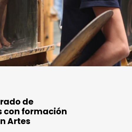
grado de
s con formación
en Artes