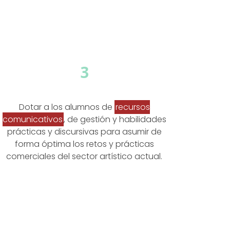
3
Dotar a los alumnos de
recursos
comunicativos
, de gestión y habilidades
prácticas y discursivas para asumir de
forma óptima los retos y prácticas
comerciales del sector artístico actual.