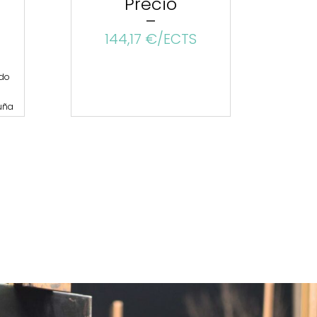
Precio
–
144,17 €/ECTS
ido
uña